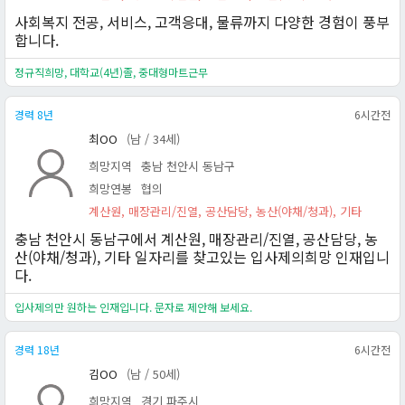
사회복지 전공, 서비스, 고객응대, 물류까지 다양한 경험이 풍부
합니다.
정규직희망, 대학교(4년)졸, 중대형마트근무
경력 8년
6시간전
최OO
(남 / 34세)
희망지역
충남 천안시 동남구
희망연봉
협의
계산원, 매장관리/진열, 공산담당, 농산(야채/청과), 기타
충남 천안시 동남구에서 계산원, 매장관리/진열, 공산담당, 농
산(야채/청과), 기타 일자리를 찾고있는 입사제의희망 인재입니
다.
입사제의만 원하는 인재입니다. 문자로 제안해 보세요.
경력 18년
6시간전
김OO
(남 / 50세)
희망지역
경기 파주시