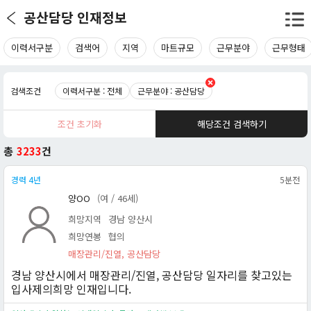
공산담당 인재정보
이력서구분
검색어
지역
마트규모
근무분야
근무형태
검색조건
이력서구분 : 전체
근무분야 : 공산담당
조건 초기화
해당조건 검색하기
총
3233
건
경력 4년
5분전
양OO
(여 / 46세)
희망지역
경남 양산시
희망연봉
협의
매장관리/진열, 공산담당
경남 양산시에서 매장관리/진열, 공산담당 일자리를 찾고있는
입사제의희망 인재입니다.