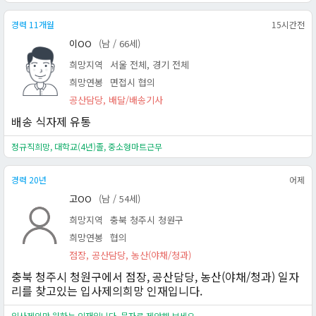
경력 11개월
15시간전
이OO
(남 / 66세)
희망지역
서울 전체, 경기 전체
희망연봉
면접시 협의
공산담당, 배달/배송기사
배송 식자제 유통
정규직희망, 대학교(4년)졸, 중소형마트근무
경력 20년
어제
고OO
(남 / 54세)
희망지역
충북 청주시 청원구
희망연봉
협의
점장, 공산담당, 농산(야채/청과)
충북 청주시 청원구에서 점장, 공산담당, 농산(야채/청과) 일자
리를 찾고있는 입사제의희망 인재입니다.
입사제의만 원하는 인재입니다. 문자로 제안해 보세요.