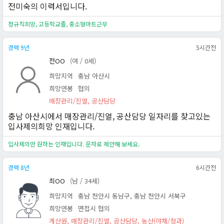
전미숙의 이력서입니다.
정규직희망, 고등학교졸, 중소형마트근무
경력 9년
5시간전
전OO
(여 / 0세)
희망지역
충남 아산시
희망연봉
협의
매장관리/진열, 공산담당
충남 아산시에서 매장관리/진열, 공산담당 일자리를 찾고있는
입사제의희망 인재입니다.
입사제의만 원하는 인재입니다. 문자로 제안해 보세요.
경력 8년
6시간전
최OO
(남 / 34세)
희망지역
충남 천안시 동남구, 충남 천안시 서북구
희망연봉
면접시 협의
계산원, 매장관리/진열, 공산담당, 농산(야채/청과)