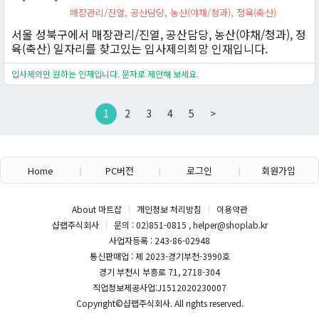
매장관리/진열, 공산담당, 농산(야채/청과), 정육(축산)
서울 성북구에서 매장관리/진열, 공산담당, 농산(야채/청과), 정
육(축산) 일자리를 찾고있는 입사제의희망 인재입니다.
입사제의만 원하는 인재입니다. 문자로 제안해 보세요.
1
2
3
4
5
>
Home
PC버전
로그인
회원가입
About 마트잡
개인정보 처리방침
이용약관
샵랩주식회사
문의 : 02)851-0815 , helper@shoplab.kr
사업자등록 : 243-86-02948
통신판매업 : 제 2023-경기부천-3990호
경기 부천시 부흥로 71, 2718-304
직업정보제공사업:J1512020230007
Copyright©
샵랩주식회사
. All rights reserved.