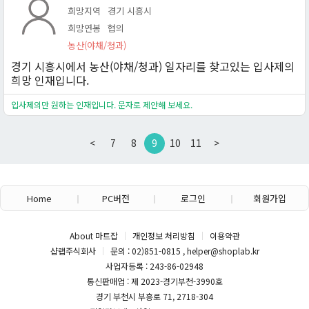
희망지역
경기 시흥시
희망연봉
협의
농산(야채/청과)
경기 시흥시에서 농산(야채/청과) 일자리를 찾고있는 입사제의
희망 인재입니다.
입사제의만 원하는 인재입니다. 문자로 제안해 보세요.
<
7
8
9
10
11
>
Home
PC버전
로그인
회원가입
About 마트잡
개인정보 처리방침
이용약관
샵랩주식회사
문의 : 02)851-0815 , helper@shoplab.kr
사업자등록 : 243-86-02948
통신판매업 : 제 2023-경기부천-3990호
경기 부천시 부흥로 71, 2718-304