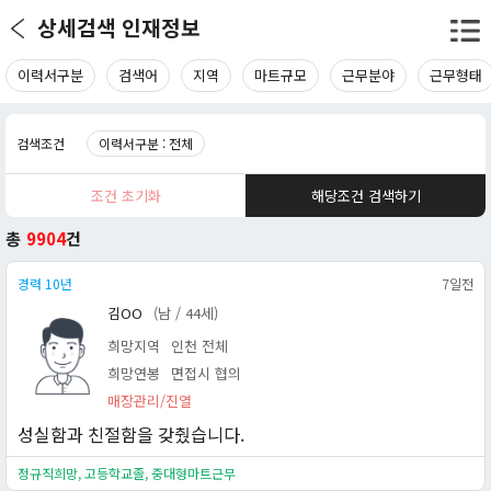
상세검색 인재정보
이력서구분
검색어
지역
마트규모
근무분야
근무형태
검색조건
이력서구분 : 전체
조건 초기화
해당조건 검색하기
총
9904
건
경력 10년
7일전
김OO
(남 / 44세)
희망지역
인천 전체
희망연봉
면접시 협의
매장관리/진열
성실함과 친절함을 갖췄습니다.
정규직희망, 고등학교졸, 중대형마트근무