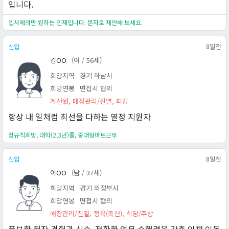
입니다.
입사제의만 원하는 인재입니다. 문자로 제안해 보세요.
신입
8일전
김OO
(여 / 56세)
희망지역
경기 하남시
희망연봉
면접시 협의
계산원, 매장관리/진열, 피킹
항상 내 일처럼 최선을 다하는 열정 지원자
정규직희망, 대학(2,3년)졸, 중대형마트근무
신입
8일전
이OO
(남 / 37세)
희망지역
경기 의정부시
희망연봉
면접시 협의
매장관리/진열, 정육(축산), 식당/주방