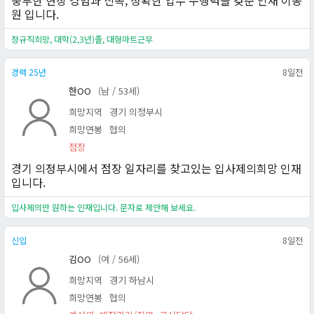
풍부한 현장 경험과 신속, 정확한 업무 수행력을 갖춘 인재 이동
원 입니다.
정규직희망, 대학(2,3년)졸, 대형마트근무
경력 25년
8일전
한OO
(남 / 53세)
희망지역
경기 의정부시
희망연봉
협의
점장
경기 의정부시에서 점장 일자리를 찾고있는 입사제의희망 인재
입니다.
입사제의만 원하는 인재입니다. 문자로 제안해 보세요.
신입
8일전
김OO
(여 / 56세)
희망지역
경기 하남시
희망연봉
협의