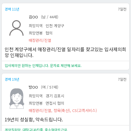
경력 11년
7일전
김OO
(남 / 44세)
희망지역
인천 계양구
희망연봉
협의
매장관리/진열
인천 계양구에서 매장관리/진열 일자리를 찾고있는 입사제의희
망 인재입니다.
입사제의만 원하는 인재입니다. 문자로 제안해 보세요.
경력 19년
7일전
방OO
(여 / 57세)
희망지역
경기 김포시
희망연봉
면접시 협의
매장관리/진열, 정육(축산), CS(고객서비스)
19년의 성실함, 약속드립니다.
계약직희망, 대학교(4년)졸, 중소형마트근무