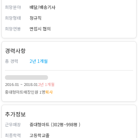
희망분야
배달/배송기사
희망형태
정규직
희망연봉
면접시 협의
경력사항
총 경력
2년 1개월
2016.01 ~ 2018.01
2년 1개월
중대형마트
매장인원 1명
퇴사
추가정보
근무매장
중대형마트 (302평~998평 )
최종학력
고등학교졸