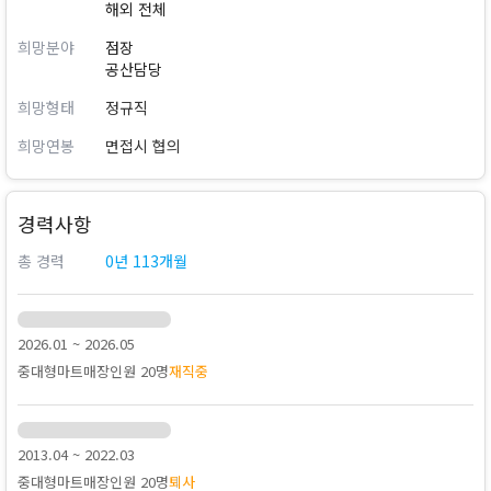
해외 전체
희망분야
점장
공산담당
희망형태
정규직
희망연봉
면접시 협의
경력사항
총 경력
0년 113개월
2026.01 ~ 2026.05
중대형마트
매장인원 20명
재직중
2013.04 ~ 2022.03
중대형마트
매장인원 20명
퇴사