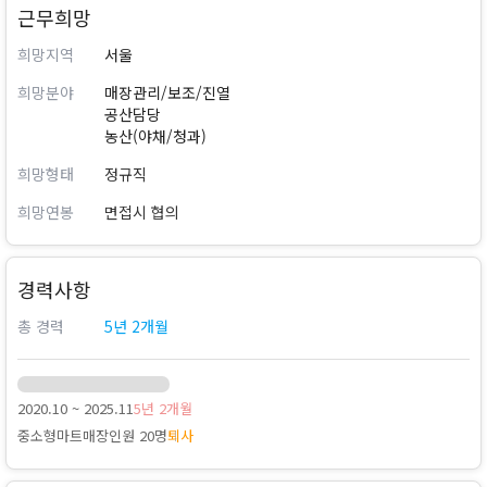
근무희망
희망지역
서울
희망분야
매장관리/보조/진열
공산담당
농산(야채/청과)
희망형태
정규직
희망연봉
면접시 협의
경력사항
총 경력
5년 2개월
2020.10 ~ 2025.11
5년 2개월
중소형마트
매장인원 20명
퇴사