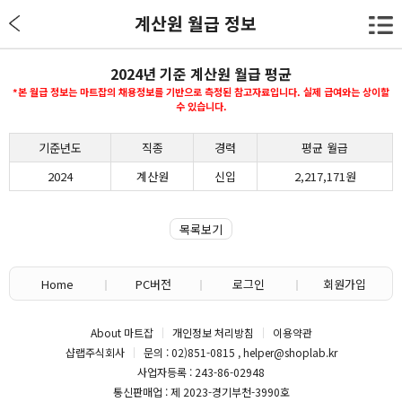
계산원 월급 정보
2024년 기준 계산원 월급 평균
*본 월급 정보는 마트잡의 채용정보를 기반으로 측정된 참고자료입니다. 실제 급여와는 상이할
수 있습니다.
기준년도
직종
경력
평균 월급
2024
계산원
신입
2,217,171원
목록보기
Home
PC버전
로그인
회원가입
About 마트잡
개인정보 처리방침
이용약관
샵랩주식회사
문의 : 02)851-0815 , helper@shoplab.kr
사업자등록 : 243-86-02948
통신판매업 : 제 2023-경기부천-3990호