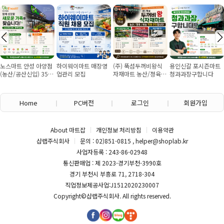
노스마트 안성 아양점
하이웨이마트 매장영
(주) 뚝섬두꺼비왕식
용인신갈 포시즌마트
(농산/공산신입) 355
업관리 모집
자재마트 농산/졍육/
청과과장구합니다
만원~/경력직 협의
배송 직원 구인합니다
Home
PC버전
로그인
회원가입
About 마트잡
개인정보 처리방침
이용약관
샵랩주식회사
문의 : 02)851-0815 , helper@shoplab.kr
사업자등록 : 243-86-02948
통신판매업 : 제 2023-경기부천-3990호
경기 부천시 부흥로 71, 2718-304
직업정보제공사업:J1512020230007
Copyright©
샵랩주식회사
. All rights reserved.