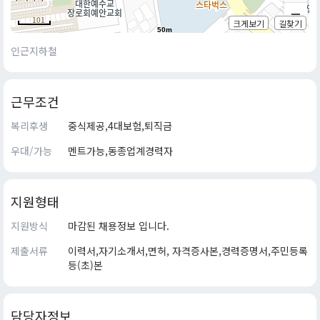
크게보기
길찾기
50m
인근지하철
근무조건
복리후생
중식제공,4대보험,퇴직금
우대/가능
멘트가능,동종업계경력자
지원형태
지원방식
마감된 채용정보 입니다.
제출서류
이력서,자기소개서,면허, 자격증사본,경력증명서,주민등록
등(초)본
담당자정보