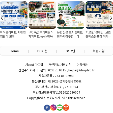
하이웨이마트 매장영
(주) 뚝섬두꺼비왕식
용인신갈 포시즌마트
회.초밥 실장님. 보조
업관리 모집
자재마트 농산/졍육/
청과과장구합니다
판매소분포장 여사님
배송 직원 구인합니다
구인
Home
PC버전
로그인
회원가입
About 마트잡
개인정보 처리방침
이용약관
샵랩주식회사
문의 : 02)851-0815 , helper@shoplab.kr
사업자등록 : 243-86-02948
통신판매업 : 제 2023-경기부천-3990호
경기 부천시 부흥로 71, 2718-304
직업정보제공사업:J1512020230007
Copyright©
샵랩주식회사
. All rights reserved.