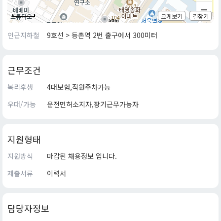
크게보기
길찾기
50m
인근지하철
9호선 > 등촌역 2번 출구에서 300미터
근무조건
복리후생
4대보험,직원주차가능
우대/가능
운전면허소지자,장기근무가능자
지원형태
지원방식
마감된 채용정보 입니다.
제출서류
이력서
담당자정보