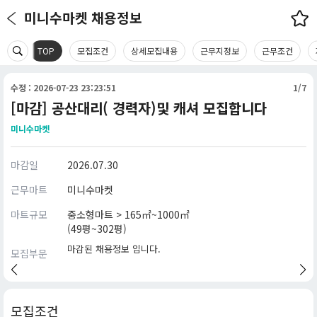
미니수마켓 채용정보
TOP
모집조건
상세모집내용
근무지정보
근무조건
수정 : 2026-07-23 23:23:51
1/7
[마감] 공산대리( 경력자)및 캐셔 모집합니다
미니수마켓
마감일
2026.07.30
근무마트
미니수마켓
마트규모
중소형마트 > 165㎡~1000㎡
(49평~302평)
마감된 채용정보 입니다.
모집부문
모집조건