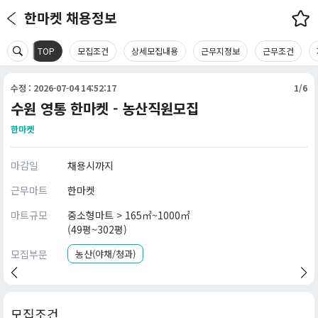
한마켓 채용정보
TOP
모집조건
상세모집내용
근무지정보
근무조건
수정 : 2026-07-04 14:52:17
1/6
수원 영통 한마켓 - 농산직원모집
한마켓
마감일
채용시까지
근무마트
한마켓
마트규모
중소형마트 > 165㎡~1000㎡
(49평~302평)
모집부문
농산(야채/청과)
모집조건