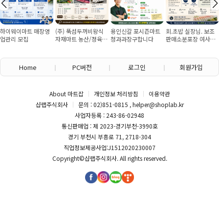
하이웨이마트 매장영
(주) 뚝섬두꺼비왕식
용인신갈 포시즌마트
회.초밥 실장님. 보조
업관리 모집
자재마트 농산/졍육/
청과과장구합니다
판매소분포장 여사님
배송 직원 구인합니다
구인
Home
PC버전
로그인
회원가입
About 마트잡
개인정보 처리방침
이용약관
샵랩주식회사
문의 : 02)851-0815 , helper@shoplab.kr
사업자등록 : 243-86-02948
통신판매업 : 제 2023-경기부천-3990호
경기 부천시 부흥로 71, 2718-304
직업정보제공사업:J1512020230007
Copyright©
샵랩주식회사
. All rights reserved.