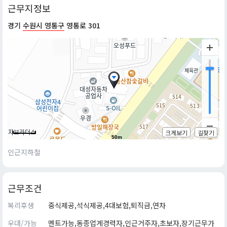
근무지정보
경기
수원시 영통구
영통로 301
크게보기
길찾기
50m
인근지하철
근무조건
복리후생
중식제공,석식제공,4대보험,퇴직금,연차
우대/가능
멘트가능,동종업계경력자,인근거주자,초보자,장기근무가