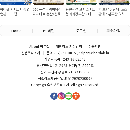
하이웨이마트 매장영
(주) 뚝섬두꺼비왕식
용인신갈 포시즌마트
회.초밥 실장님. 보조
업관리 모집
자재마트 농산/졍육/
청과과장구합니다
판매소분포장 여사님
배송 직원 구인합니다
구인
Home
PC버전
로그인
회원가입
About 마트잡
개인정보 처리방침
이용약관
샵랩주식회사
문의 : 02)851-0815 , helper@shoplab.kr
사업자등록 : 243-86-02948
통신판매업 : 제 2023-경기부천-3990호
경기 부천시 부흥로 71, 2718-304
직업정보제공사업:J1512020230007
Copyright©
샵랩주식회사
. All rights reserved.