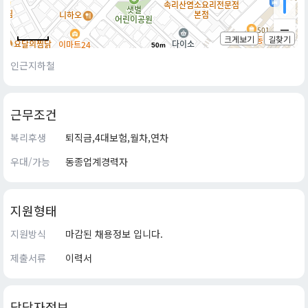
크게보기
길찾기
50m
인근지하철
근무조건
복리후생
퇴직금,4대보험,월차,연차
우대/가능
동종업계경력자
지원형태
지원방식
마감된 채용정보 입니다.
제출서류
이력서
담당자정보