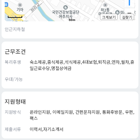
크게보기
길찾기
50m
인근지하철
근무조건
복리후생
숙소제공,중식제공,석식제공,4대보험,퇴직금,연차,월차,휴
일근로수당,명절상여금
우대/가능
지원형태
지원방식
온라인지원, 이메일지원, 간편문자지원, 통화후방문, 우편,
팩스
제출서류
이력서,자기소개서