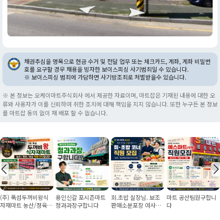
채권추심을 명목으로 현금 수거 및 전달 업무 또는 체크카드, 계좌, 계좌 비밀번
호를 요구할 경우 채용을 빙자한 보이스피싱 사기범죄일 수 있습니다.
※ 보이스피싱 범죄에 가담하면 사기방조죄로 처벌받을수 있습니다.
※ 본 정보는 오케이마트주식회사 에서 제공한 자료이며, 마트잡은 기재된 내용에 대한 오
류와 사용자가 이를 신뢰하여 취한 조치에 대해 책임을 지지 않습니다. 또한 누구든 본 정보
를 마트잡 동의 없이 재 배포 할 수 없습니다.
용인신갈 포시즌마트
회.초밥 실장님. 보조
마트 공산팀원구합니
사조그룹 식자재왕도
청과과장구합니다
판매소분포장 여사님
다
매마트 마포점 직원 모
구인
집(농산팀/가공팀/계