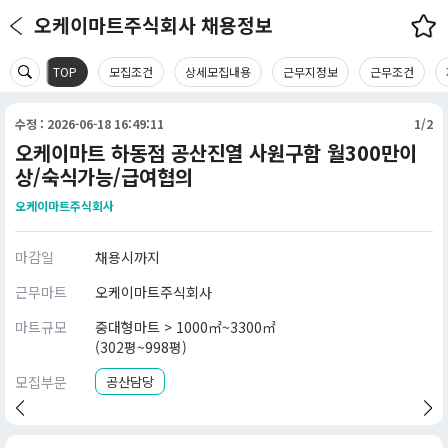
오케이마트주식회사 채용정보
TOP
모집조건
상세모집내용
근무지정보
근무조건
수정 : 2026-06-18 16:49:11
1/2
오케이마트 하동점 공산진열 사원구함 월300만이
상/숙식가능/급여협의
오케이마트주식회사
마감일
채용시까지
근무마트
오케이마트주식회사
마트규모
중대형마트 > 1000㎡~3300㎡
(302평~998평)
모집부문
공산담당