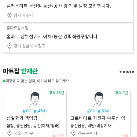
플러스마트 문산점 농산/공산 경력 및 팀장 모집합니다.
경기 파주시
홈마트삼부점
홈마트 삼부점에서 야채/농산 경력직원구합니다
경기 성남시 수정구
마트잡
인재관
more
매장에 딱 맞는 인력, 여기서 바로 찾으세요
경력 15년
경력 7년
심OO (남,47세)
송OO (남,53세)
성실함과 책임감
크로바마트 지원자 송주섭 입
니다
점장, 공산담당, 농산(야채/청과)
공산담당, 배달/배송기사
서울 강남구
경북 구미시
3시간전
어제