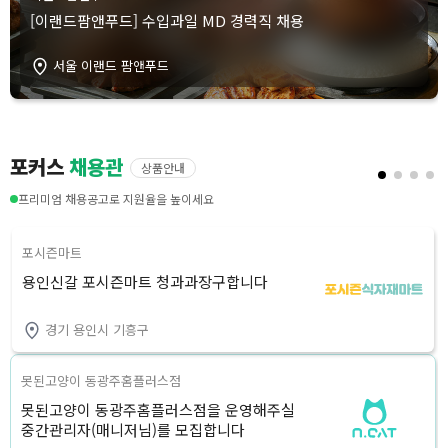
[이랜드팜앤푸드] 수입과일 MD 경력직 채용
서울 이랜드 팜앤푸드
포커스
채용관
상품안내
프리미엄 채용공고로 지원율을 높이세요
포시즌마트
용인신갈 포시즌마트 청과과장구합니다
경기 용인시 기흥구
못된고양이 동광주홈플러스점
못된고양이 동광주홈플러스점을 운영해주실
중간관리자(매니저님)를 모집합니다