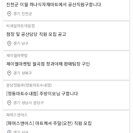
진천군 이월 하나식자재마트에서 공산직원구합니다
경기 진천군
빅세일마트야음점
점장 및 공산담당 직원 모집 공고
경기 남구
제이엘마켓탑
제이엘마켓탑 월곡점 청과야채 판매팀장 구인
경기 성북구
분당정동㈜(정동마트수내점)
[정동마트수내점] 주방이모님 구합니다
경기 성남시 분당구
파머스앤어스
[파머스앤어스] 마트캐셔 주말(오전) 직원 모집
경기 서구