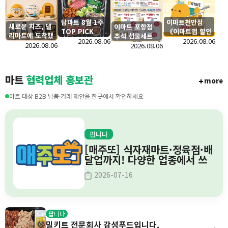
탑마트 8월 1주
이마트천안점
새로운 치즈, 델
이마트 포항점
TOP PICK
《이마트앱 할인
리마트에 도착했
추석 선물세트
쿠폰》 이벤트
2026.08.06
2026.08.06
습니다.
2026.08.06
사전예약
2026.08.06
마트
협력업체 홍보관
more
마트 대상 B2B 납품·거래 제안을 한곳에서 확인하세요
팝니다
[매주또] 식자재마트·정육점·배
달업까지! 다양한 업종에서 쓰
는 이벤트 솔루션
2026-07-16
팝니다
밀키트 전문회사 감성푸드입니다.
›