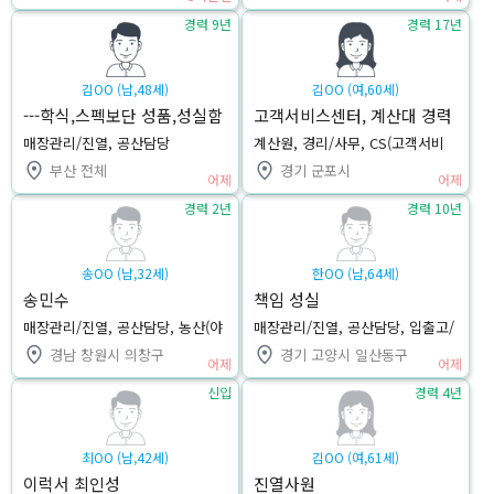
경력 9년
경력 17년
김OO (남,48세)
김OO (여,60세)
---학식,스펙보단 성품,성실함
고객서비스센터, 계산대 경력
으로 열심히 하겠습니다.---
자 김동하입니다
매장관리/진열, 공산담당
계산원, 경리/사무, CS(고객서비
스)
부산 전체
경기 군포시
어제
어제
경력 2년
경력 10년
송OO (남,32세)
한OO (남,64세)
송민수
책임 성실
매장관리/진열, 공산담당, 농산(야
매장관리/진열, 공산담당, 입출고/
채/청과)
상품하역
경남 창원시 의창구
경기 고양시 일산동구
어제
어제
신입
경력 4년
최OO (남,42세)
김OO (여,61세)
이럭서 최인성
진열사원