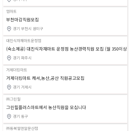
엠마트
부천마감직원모집
경기 부천시 원미구
대진식자재마트운정점
(숙소제공) 대진식자재마트 운정점 농산경력직원 모집 (월 350이상
월 7회 휴무)
경기 파주시
거제더킹마트
거제더킹마트 캐셔,농산,공산 직원공고모집
경기 거제시
㈜그린힐
그린힐플러스마트에서 농산직원을 모십니다
경기 동구
㈜동북엘앤알문산점