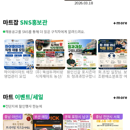
정육코너 수수료
2026.03.18
다.
매장 입점 모집
마트잡
SNS홍보관
more
채용공고를 SNS를 통해 더 많은 구직자에게 알려드려요.
하이웨이마트 매장
(주) 뚝섬두꺼비왕
용인신갈 포시즌마
회.초밥 실장님. 보
영업관리 모집
식자재마트 농산/
트 청과과장구합니
조판매소분포장 여
력
졍육/배송 직원 구
다
사님 구인
인합니다
마트
이벤트/세일
more
전단지와 할인행사 한눈에
충남 아산시
부산 매장
경북 포항시 남구
충남 천안시 서북
구