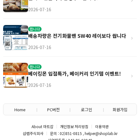
2026-07-16
팝니다
배송차량은 전기화물밴 SW40 레이보다 쌉니다
›
2026-07-16
팝니다
베이킹몬 입점특가, 베이커리 인기템 이벤트!
›
2026-07-16
Home
PC버전
로그인
회원가입
About 마트잡
개인정보 처리방침
이용약관
샵랩주식회사
문의 : 02)851-0815 , helper@shoplab.kr