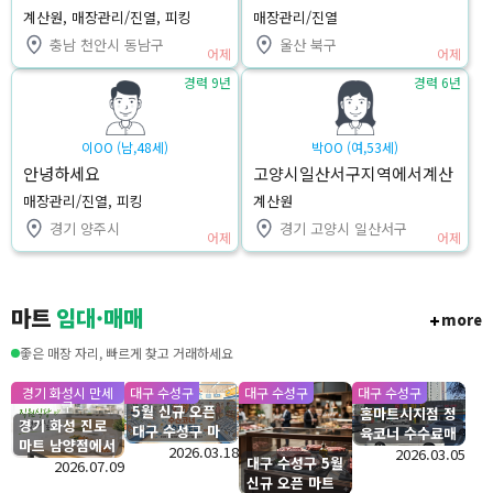
계산원, 매장관리/진열, 피킹
매장관리/진열
충남 천안시 동남구
울산 북구
어제
어제
경력 9년
경력 6년
이OO (남,48세)
박OO (여,53세)
안녕하세요
고양시일산서구지역에서계산
원입사제의을희망합니다.맡
매장관리/진열, 피킹
계산원
은일에최선을다하는직원이되
경기 양주시
경기 고양시 일산서구
어제
겠습니다
어제
마트
임대·매매
more
좋은 매장 자리, 빠르게 찾고 거래하세요
경기 화성시 만세
대구 수성구
대구 수성구
대구 수성구
구
5월 신규 오픈
홈마트시지점 정
경기 화성 진로
대구 수성구 마
육코너 수수료매
마트 남양점에서
트 수산코너 수
2026.03.18
장 입점모집
2026.03.05
대구 수성구 5월
직원식당 운영하
2026.07.09
수료 모집
신규 오픈 마트
실분을 찾습니