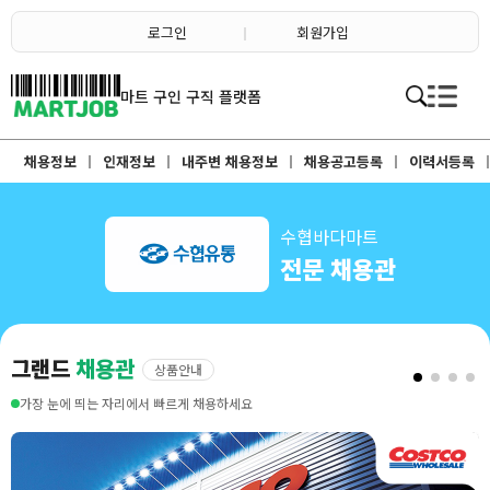
채용정보
인재정보
로그인
회원가입
이벤트·세일정보
SNS홍보관
유통매장전용 임대·매매정보
마트직평균월급
마트 구인 구직 플랫폼
식자재가격정보
소개
점장채용정보
채용정보
인재정보
내주변 채용정보
채용공고등록
이력서등록
계산원/캐셔채용정보
매장관리직원채용정보
공산직원채용정보
농산/야채청과직원채용정보
축산/정육직원채용정보
수협바다마트
수산직원채용정보
전문 채용관
배달/배송직원채용정보
그랜드
채용관
상품안내
가장 눈에 띄는 자리에서 빠르게 채용하세요