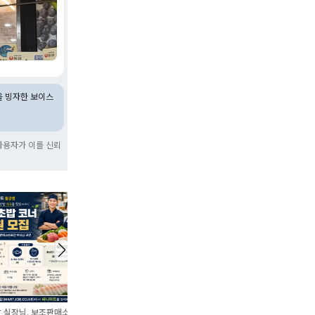
을 빙자한 보이스
사용자가 이를 신뢰
마트 공산팀원구합니다
사조그룹 식자재왕도매마트 마
[서
포점 직원 모집(농산팀/가공팀/
장관
계산원)
장님. 보조판매소분포