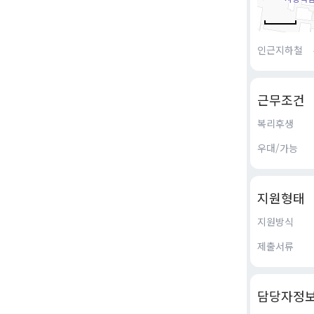
인근지하철
근무조건
복리후생
우대/가능
지원형태
지원방식
제출서류
담당자정