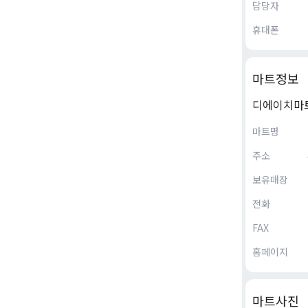
담당자
휴대폰
마트정보
디에이치마
마트명
주소
보유매장
전화
FAX
홈페이지
마트사진