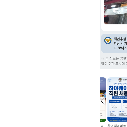
채권추심을
피싱 사기
※ 보이
※ 본 정보는 (주
하여 취한 조치에 
직원모집
(숙소제공) 대진식자재마트 운정
노스마트 안성 아양점(농산/공
하이웨이마트 매장