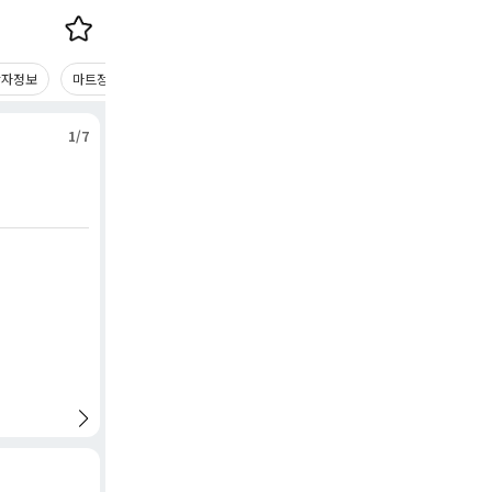
당자정보
마트정보
마트사진
1/7
수정 : 2026-08-05 16:57:35
(주)푸드엔 엄궁점 지원팀(상차) 채용
(주)푸드엔 엄궁점
마감일
근무마트
마트규모
모집부문