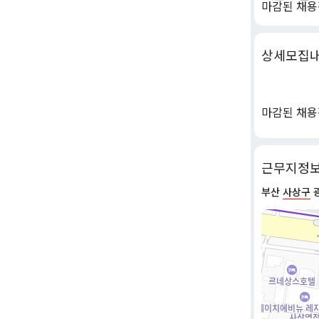
마감된 채용
상세모집
마감된 채용
근무지정
부산
사상구
광