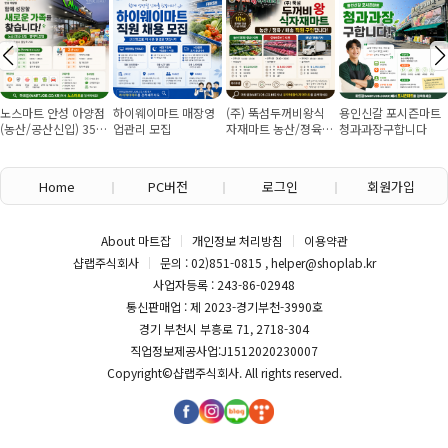
노스마트 안성 아양점
하이웨이마트 매장영
(주) 뚝섬두꺼비왕식
용인신갈 포시즌마트
(농산/공산신입) 355
업관리 모집
자재마트 농산/졍육/
청과과장구합니다
만원~/경력직 협의
배송 직원 구인합니다
Home
PC버전
로그인
회원가입
About 마트잡
개인정보 처리방침
이용약관
샵랩주식회사
문의 : 02)851-0815 , helper@shoplab.kr
사업자등록 : 243-86-02948
통신판매업 : 제 2023-경기부천-3990호
경기 부천시 부흥로 71, 2718-304
직업정보제공사업:J1512020230007
Copyright©
샵랩주식회사
. All rights reserved.