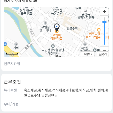
경기
여주시
여흥로 36
크게보기
길찾기
50m
인근지하철
근무조건
복리후생
숙소제공,중식제공,석식제공,4대보험,퇴직금,연차,월차,휴
일근로수당,명절상여금
우대/가능