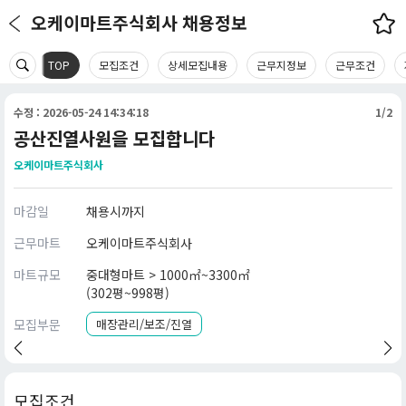
오케이마트주식회사 채용정보
TOP
모집조건
상세모집내용
근무지정보
근무조건
수정 : 2026-05-24 14:34:18
1/2
공산진열사원을 모집합니다
오케이마트주식회사
마감일
채용시까지
근무마트
오케이마트주식회사
마트규모
중대형마트 > 1000㎡~3300㎡
(302평~998평)
모집부문
매장관리/보조/진열
모집조건