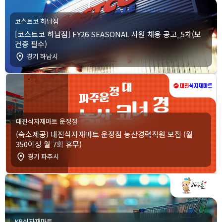
코스트코 하남점
[코스트코 하남점] FY26 SEASONAL 사원 채용 공고_5차(보
건증 필수)
경기 하남시
대진식자재마트 운정점
(숙소제공) 대진식자재마트 운정점 농산경력직원 모집 (월
350이상 월 7회 휴무)
경기 파주시
KR식자재마트