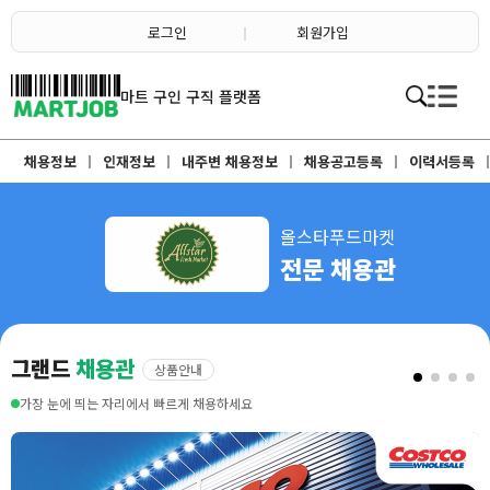
채용정보
인재정보
로그인
회원가입
이벤트·세일정보
SNS홍보관
유통매장전용 임대·매매정보
마트직평균월급
마트 구인 구직 플랫폼
식자재가격정보
소개
점장채용정보
채용정보
인재정보
내주변 채용정보
채용공고등록
이력서등록
계산원/캐셔채용정보
매장관리직원채용정보
공산직원채용정보
농산/야채청과직원채용정보
축산/정육직원채용정보
올스타푸드마켓
수산직원채용정보
전문 채용관
배달/배송직원채용정보
그랜드
채용관
상품안내
가장 눈에 띄는 자리에서 빠르게 채용하세요