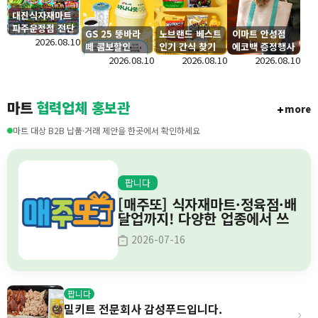
대진식자재마트
파주운정점 전단
GS 25 뚱바라
노브랜드 베스트
이마트 안성점
행사 안내
2026.08.10
떼 콤보할인
인기 간식 찾기
에코백 증정행사
2026.08.10
2026.08.10
2026.08.10
마트
협력업체 홍보관
more
마트 대상 B2B 납품·거래 제안을 한곳에서 확인하세요
팝니다
[매주또] 식자재마트·정육점·배
달업까지! 다양한 업종에서 쓰
는 이벤트 솔루션
2026-07-16
팝니다
밀키트 전문회사 감성푸드입니다.
›