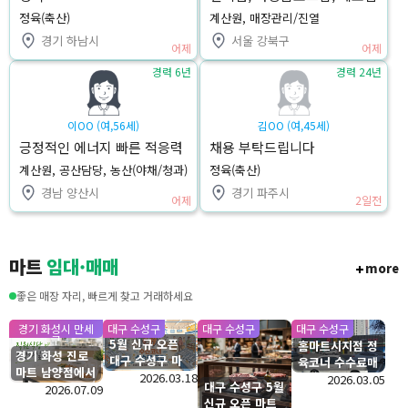
근무경력과 즉시 근무 가능한
정육(축산)
계산원, 매장관리/진열
박경하입니다.
경기 하남시
서울 강북구
어제
어제
경력 6년
경력 24년
이OO (여,56세)
김OO (여,45세)
긍정적인 에너지 빠른 적응력
채용 부탁드립니다
(오픈마트 경험보유)
계산원, 공산담당, 농산(야채/청과)
정육(축산)
경남 양산시
경기 파주시
어제
2일전
마트
임대·매매
more
좋은 매장 자리, 빠르게 찾고 거래하세요
경기 화성시 만세
대구 수성구
대구 수성구
대구 수성구
구
5월 신규 오픈
홈마트시지점 정
경기 화성 진로
대구 수성구 마
육코너 수수료매
마트 남양점에서
트 수산코너 수
2026.03.18
장 입점모집
2026.03.05
대구 수성구 5월
직원식당 운영하
2026.07.09
수료 모집
신규 오픈 마트
실분을 찾습니