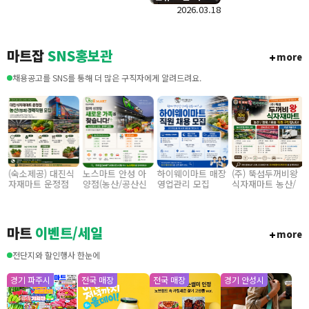
정육코너 수수료
2026.03.18
다.
매장 입점 모집
마트잡
SNS홍보관
more
채용공고를 SNS를 통해 더 많은 구직자에게 알려드려요.
(숙소제공) 대진식
노스마트 안성 아
하이웨이마트 매장
(주) 뚝섬두꺼비왕
자재마트 운정점
양점(농산/공산신
영업관리 모집
식자재마트 농산/
농산경력직원 모집
입) 355만원~/경력
졍육/배송 직원 구
(월 350이상 월 7
직 협의
인합니다
회 휴무)
마트
이벤트/세일
more
전단지와 할인행사 한눈에
경기 파주시
전국 매장
전국 매장
경기 안성시