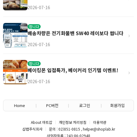
2026-07-16
팝니다
배송차량은 전기화물밴 SW40 레이보다 쌉니다
›
2026-07-16
팝니다
베이킹몬 입점특가, 베이커리 인기템 이벤트!
›
2026-07-16
Home
PC버전
로그인
회원가입
About 마트잡
개인정보 처리방침
이용약관
샵랩주식회사
문의 : 02)851-0815 , helper@shoplab.kr
사업자등록 : 243-86-02948