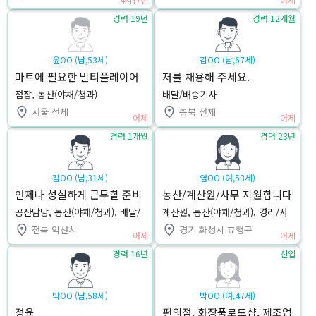
경력 19년
경력 12개월
윤OO (남,53세)
김OO (남,67세)
마트에 필요한 멀티플레이어
저를 채용해 주세요.
#강남권 점장재직중(점장 및
점장, 농산(야채/청과)
배달/배송기사
공산,야채청과팀장 경기권 및
서울 전체
충북 전체
해외한인마트가능)
어제
어제
경력 1개월
경력 23년
김OO (남,31세)
염OO (여,53세)
언제나 성실하게 근무할 준비
농산/계산원/사무 지원합니다
가 되어 있습니다.
공산담당, 농산(야채/청과), 배달/
계산원, 농산(야채/청과), 경리/사
배송기사
무
전북 익산시
경기 화성시 효행구
어제
어제
경력 16년
신입
박OO (남,58세)
박OO (여,47세)
정육
편의점, 화장품로드샵, 제조업