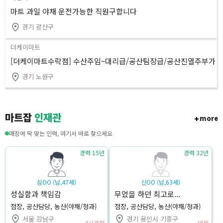
마트 과일 야채 운전가능한 직원구합니다
경기 광산구
더케이마트
[더케이마트수락점] 수산주임~대리급/공산팀장급/공산진열주부가
능
경기 노원구
마트잡
인재관
more
매장에 딱 맞는 인력, 여기서 바로 찾으세요
경력 15년
경력 32년
심OO (남,47세)
신OO (남,63세)
성실함과 책임감
무었을 하던 최고로...
점장, 공산담당, 농산(야채/청과)
점장, 공산담당, 농산(야채/청과)
서울 강남구
경기 용인시 기흥구
4시간전
어제