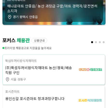
해나온마트 안중읍/ 농산 과장급 구함/마트 경력자/운전면허
소지자
경기 평택시 안중읍
포커스
채용관
상품안내
프리미엄 채용공고로 지원율을 높이세요
뚝섬두꺼비왕식자재마트
(주)뚝섬두꺼비왕식자재마트 농산/졍육/배송
직원 구인
서울 성동구
포시즌마트
용인신갈 포시즌마트 청과과장구합니다