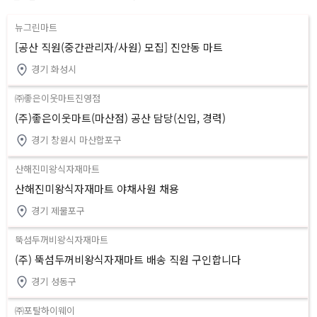
뉴그린마트
[공산 직원(중간관리자/사원) 모집] 진안동 마트
경기 화성시
㈜좋은이웃마트진영점
(주)좋은이웃마트(마산점) 공산 담당(신입, 경력)
경기 창원시 마산합포구
산해진미왕식자재마트
산해진미왕식자재마트 야채사원 채용
경기 제물포구
뚝섬두꺼비왕식자재마트
(주) 뚝섬두꺼비왕식자재마트 배송 직원 구인합니다
경기 성동구
㈜포탈하이웨이