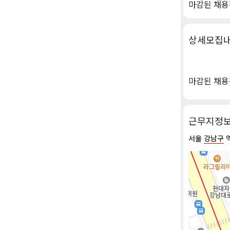
마감된 채용
상세모집
마감된 채용
근무지정
서울
강남구
역