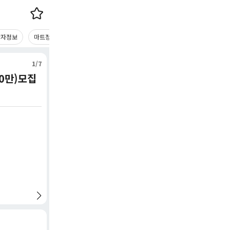
당자정보
마트정보
마트사진
1/7
수정 : 2026-08-09 16:11:00
0만)모집
gs슈퍼 압구정점 토/일 16~23시 마감
GS더프레시 압구정점
마감일
근무마트
마트규모
모집부문