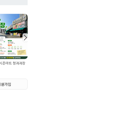
마트 공산팀원구합니다
사조그룹 식
포점 직원 모집(농산팀/가공팀/
계산원)
트 청과과장
회.초밥 실장님. 보조판매소분포
장 여사님 구인
회원가입