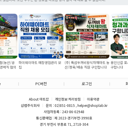
/공
하이웨이마트 매장영업관리 모
(주) 뚝섬두꺼비왕식자재마트 농
용인신갈 포시즌마
 협의
집
산/졍육/배송 직원 구인합니다
구합니다
e
PC버전
로그인
About 마트잡
개인정보 처리방침
이용약관
샵랩주식회사
문의 : 02)851-0815 , helper@shoplab.kr
사업자등록 : 243-86-02948
통신판매업 : 제 2023-경기부천-3990호
경기 부천시 부흥로 71, 2718-304