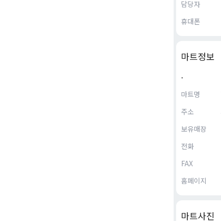
담당자
휴대폰
마트정보
.
마트명
주소
보유매장
전화
FAX
홈페이지
마트사진