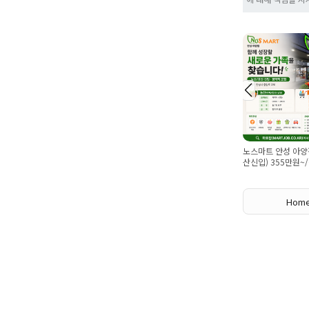
(급구) 공산,농산(청과) 직원모집
(숙소제공) 대진식자재마트 운정
노스마트 안성 아양점(농산
점 농산경력직원 모집 (월 350
산신입) 355만원~/경력직
이상 월 7회 휴무)
Hom