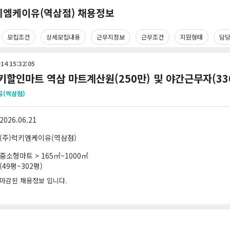
키엠케이유(역삼점) 채용정보
모집조건
상세모집내용
근무지정보
근무조건
지원형태
담
14 15:32:05
럭키할인마트 역삼 마트계산원(250만) 및 야간근무자(33
유(역삼점)
2026.06.21
(주)럭키엠케이유(역삼점)
중소형마트 > 165㎡~1000㎡
(49평~302평)
마감된 채용정보 입니다.