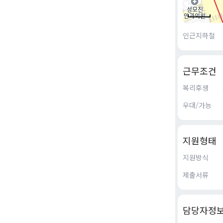
인근지하철
근무조건
복리후생
우대/가능
지원형태
지원방식
제출서류
담당자정