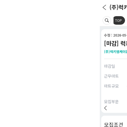
(주)럭
TOP
수정 : 2026-05-
[마감] 
(주)럭키엠케이
마감일
근무마트
마트규모
모집부문
모집조건