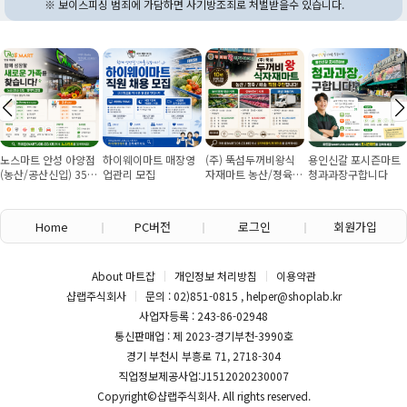
※ 보이스피싱 범죄에 가담하면 사기방조죄로 처벌받을수 있습니다.
노스마트 안성 아양점
하이웨이마트 매장영
(주) 뚝섬두꺼비왕식
용인신갈 포시즌마트
(농산/공산신입) 355
업관리 모집
자재마트 농산/졍육/
청과과장구합니다
만원~/경력직 협의
배송 직원 구인합니다
Home
PC버전
로그인
회원가입
About 마트잡
개인정보 처리방침
이용약관
샵랩주식회사
문의 : 02)851-0815 , helper@shoplab.kr
사업자등록 : 243-86-02948
통신판매업 : 제 2023-경기부천-3990호
경기 부천시 부흥로 71, 2718-304
직업정보제공사업:J1512020230007
Copyright©
샵랩주식회사
. All rights reserved.