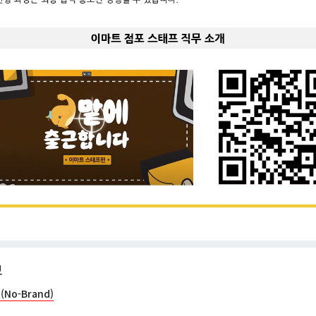
보
No-Brand)