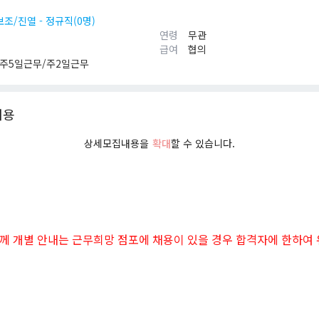
보조/진열 - 정규직(0명)
연령
무관
급여
협의
주5일근무/주2일근무
내용
상세모집내용을
확대
할 수 있습니다.
께 개별 안내는 근무희망 점포에 채용이 있을 경우 합격자에 한하여