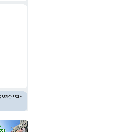
을 빙자한 보이스
마트 공산팀원구합니다
사조그룹 식