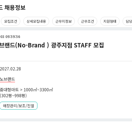
드 채용정보
모집조건
상세모집내용
근무지정보
근무조건
지원형태
담
03 09:59:56
랜드(No-Brand ) 광주지점 STAFF 모집
2027.02.28
노브랜드
중대형마트 > 1000㎡~3300㎡
(302평~998평)
매장관리/보조/진열