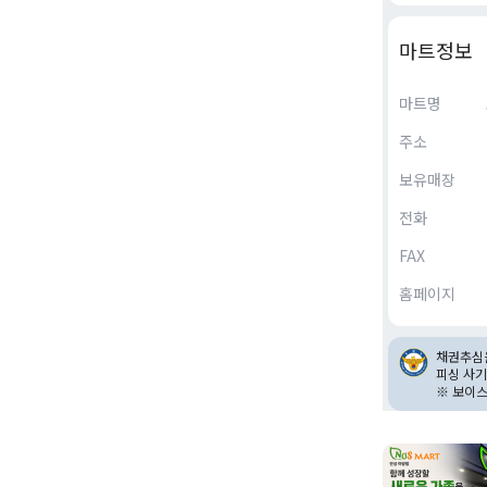
마트정보
마트명
주소
보유매장
전화
FAX
홈페이지
채권추심을
피싱 사기
※ 보이