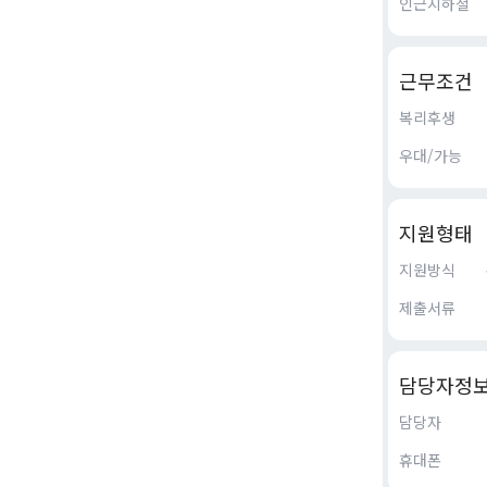
인근지하철
근무조건
복리후생
우대/가능
지원형태
지원방식
제출서류
담당자정
담당자
휴대폰