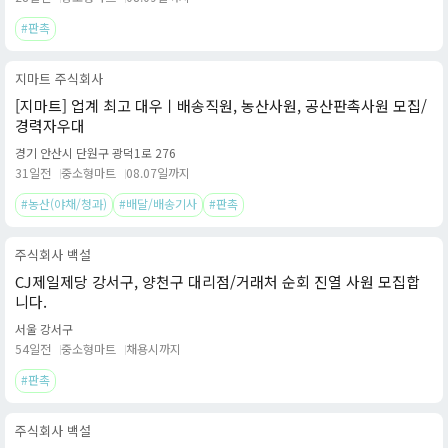
#판촉
지마트 주식회사
[지마트] 업계 최고 대우ㅣ배송직원, 농산사원, 공산판촉사원 모집/
경력자우대
경기 안산시 단원구 광덕1로 276
31일전
중소형마트
08.07일까지
#농산(야채/청과)
#배달/배송기사
#판촉
주식회사 백설
CJ제일제당 강서구, 양천구 대리점/거래처 순회 진열 사원 모집합
니다.
서울 강서구
54일전
중소형마트
채용시까지
#판촉
주식회사 백설