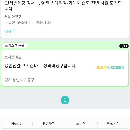
CJ제일제당 강서구, 양천구 대리점/거래처 순회 진열 사원 모집합
니다.
서울 양천구
60일전
중소형마트
채용시까지
#판촉
포커스 채용관
3
/
11
포시즌마트
용인신갈 포시즌마트 청과과장구합니다
경기 용인시 기흥구
1
Home
PC버전
로그인
회원가입