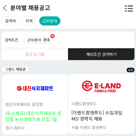
분야별 채용공고
검색어
지역
근무분야
검색조건
근무분야 : 판촉
조건 초기화
해당조건 검색하기
그랜드 채용관
4
/
6
이랜드팜앤푸드
대진식자재마트 운정점
[이랜드팜앤푸드] 수입과일
(숙소제공) 대진식자재마트 운
MD 경력직 채용
정점 농산경력직원 모집 (월
350이상 월 7회 휴무)
서울 이랜드 팜앤푸드
경기 파주시