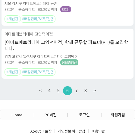
서울 강서구 이마트에브리데이 등촌
33일전
중소형마트
08.20일까지
5호선
#계산원
#매장관리/보조/진열
이마트에브리데이 고양덕이점
[이마트에브리데이 고양덕이점] 함께 근무할 파트너(PT)를 모집합
니다.
경기 고양시 일산서구 이마트에브리데이 고양덕이
33일전
중소형마트
08.20일까지
경의중앙선
#계산원
#매장관리/보조/진열
<
4
5
6
7
8
>
Home
PC버전
로그인
회원가입
About 마트잡
개인정보 처리방침
이용약관