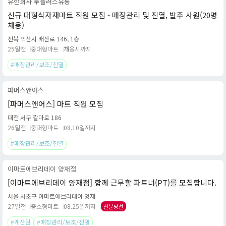
유한회사 투플러스유통
신규 대형식자재마트 직원 모집 - 매장관리 및 진열, 발주 사원(20명
채용)
전북 익산시 배산로 146, 1층
25일전
중대형마트
채용시까지
#매장관리/보조/진열
파머스앤어스
[파머스앤어스] 마트 직원 모집
대전 서구 갈마로 186
26일전
중대형마트
08.10일까지
#매장관리/보조/진열
이마트에브리데이 양재점
[이마트에브리데이 양재점] 함께 근무할 파트너(PT)를 모집합니다.
서울 서초구 이마트에브리데이 양재
27일전
중소형마트
08.25일까지
신분당선
#계산원
#매장관리/보조/진열