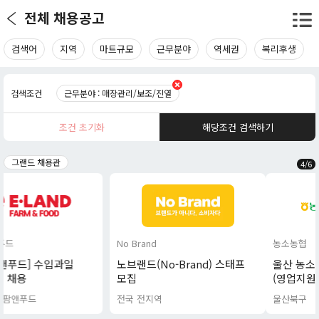
전체 채용공고
검색어
지역
마트규모
근무분야
역세권
복리후생
검색조건
근무분야 : 매장관리/보조/진열
조건 초기화
해당조건 검색하기
그랜드 채용관
4
/
6
No Brand
농소농협
노브랜드(No-Brand) 스태프
울산 농소농협 기간제근로자
모집
(영업지원직(경제)-마트(농산)
전형채용
전국 전지역
울산북구