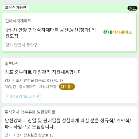
포커스 채용관
3
/
11
현대식자재마트
(급구) 안양 현대식자재마트 공산,농산(청과) 직
원모집
경기 안양시 동안구
중부마트
김포 중부마트 매장관리 직원채용합니다
경기 김포시 양촌읍 황금로109번길 19
30일전
중소형마트
채용시까지
김포골드
#매장관리/보조/진열
주식회사 천수유통 남한강마트
남한강마트 진열 및 판매일을 성실하게 하실 분을 정규직/ 계약직/
파트타임으로 모집합니다.
경기 이천시 장호원읍 장감로 10