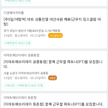
#매장관리/보조/진열
디앤에이치피플
[주5일/야탑역] 마트 상품진열 야간사원 채용(근무지 킴스클럽 야
탑)
경기 성남시 분당구 야탑로81번길 11 NC백화점
33일전
중소형마트
08.21일까지
수인분당선
#매장관리/보조/진열
이마트에브리데이 공릉동점
[이마트에브리데이 공릉동점] 함께 근무할 파트너(PT)를 모집합니
다.
서울 노원구 이마트에브리데이 공릉동
33일전
중소형마트
08.20일까지
6호선
#계산원
#매장관리/보조/진열
이마트에브리데이 등촌점
[이마트에브리데이 등촌점] 함께 근무할 파트너(PT)를 모집합니다.