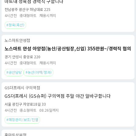
마트내 정육점 경력직 구합니다
전남광주 광산구 하남대로 225
4시간전
중대형마트
채용시까지
#정육(축산)
노스마트안성점
노스마트 안성 아양점(농산/공산팀장,신입) 355만원~/경력직 협의
경기 안성시 중앙로 220
4시간전
중대형마트
채용시까지
#공산담당
#농산(야채/청과)
GS더프레시 구의역점
GS더프레시 (GS슈퍼) 구의역점 주말 야간 알바구합니다
서울 광진구 자양로18길 33
4시간전
중소형마트
08.26일까지
#매장관리/보조/진열
홈마트삼부점