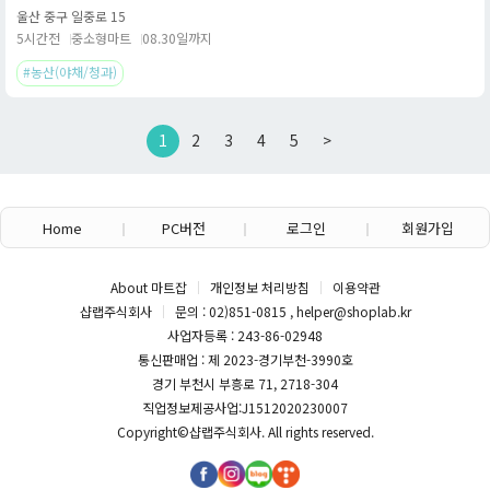
울산 중구 일중로 15
5시간전
중소형마트
08.30일까지
#농산(야채/청과)
1
2
3
4
5
>
Home
PC버전
로그인
회원가입
About 마트잡
개인정보 처리방침
이용약관
샵랩주식회사
문의 : 02)851-0815 , helper@shoplab.kr
사업자등록 : 243-86-02948
통신판매업 : 제 2023-경기부천-3990호
경기 부천시 부흥로 71, 2718-304
직업정보제공사업:J1512020230007
Copyright©
샵랩주식회사
. All rights reserved.