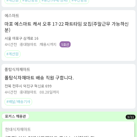
에스마트
마포 에스마트 캐셔 오후 17-22 파트타임 모집(주말근무 가능하신
분)
서울 마포구 삼개로 16
4시간전
중대형마트
채용시까지
5호선
#계산원
폴탑식자재마트
폴탑식자재마트 배송 직원 구합니다.
전북 전주시 덕진구 혁신로 699
4시간전
중대형마트
08.28일까지
#배달/배송기사
포커스 채용관
3
/
11
현대식자재마트