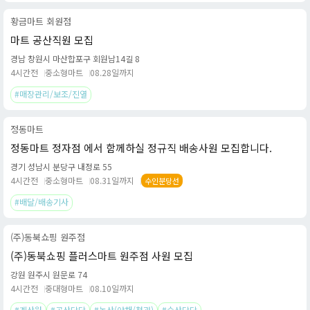
황금마트 회원점
마트 공산직원 모집
경남 창원시 마산합포구 회원남14길 8
4시간전
중소형마트
08.28일까지
#매장관리/보조/진열
정동마트
정동마트 정자점 에서 함께하실 정규직 배송사원 모집합니다.
경기 성남시 분당구 내정로 55
4시간전
중소형마트
08.31일까지
수인분당선
#배달/배송기사
(주)동북쇼핑 원주점
(주)동북쇼핑 플러스마트 원주점 사원 모집
강원 원주시 원문로 74
4시간전
중대형마트
08.10일까지
#계산원
#공산담당
#농산(야채/청과)
#수산담당