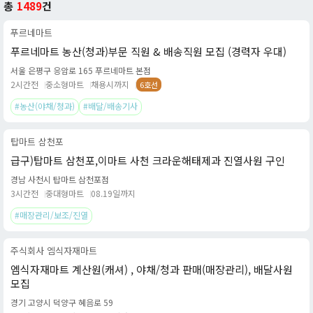
총
1489
건
푸르네마트
푸르네마트 농산(청과)부문 직원 & 배송직원 모집 (경력자 우대)
서울 은평구 응암로 165 푸르네마트 본점
2시간전
중소형마트
채용시까지
6호선
#농산(야채/청과)
#배달/배송기사
탑마트 삼천포
급구)탑마트 삼천포,이마트 사천 크라운해태제과 진열사원 구인
경남 사천시 탑마트 삼천포점
3시간전
중대형마트
08.19일까지
#매장관리/보조/진열
주식회사 엠식자재마트
엠식자재마트 계산원(캐셔) , 야채/청과 판매(매장관리), 배달사원
모집
경기 고양시 덕양구 혜음로 59