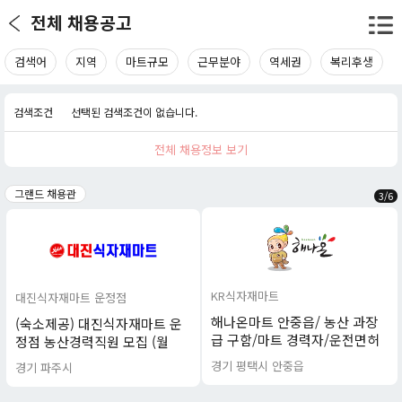
전체 채용공고
검색어
지역
마트규모
근무분야
역세권
복리후생
검색조건
선택된 검색조건이 없습니다.
전체 채용정보 보기
그랜드 채용관
3
/
6
KR식자재마트
대진식자재마트 운정점
해나온마트 안중읍/ 농산 과장
(숙소제공) 대진식자재마트 운
급 구함/마트 경력자/운전면허
정점 농산경력직원 모집 (월
소지자
350이상 월 7회 휴무)
경기 평택시 안중읍
경기 파주시