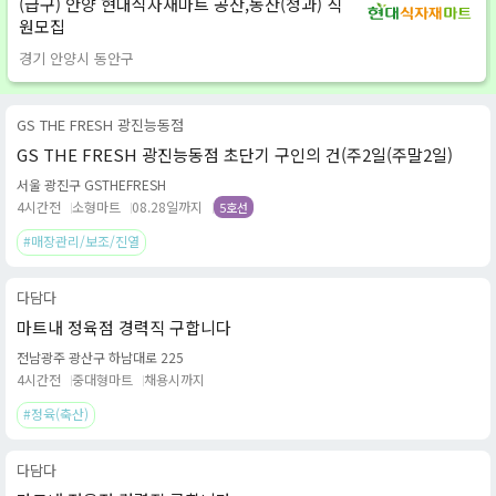
(급구) 안양 현대식자재마트 공산,농산(청과) 직
원모집
경기 안양시 동안구
GS THE FRESH 광진능동점
GS THE FRESH 광진능동점 초단기 구인의 건(주2일(주말2일)
서울 광진구 GSTHEFRESH
4시간전
소형마트
08.28일까지
5호선
#매장관리/보조/진열
다담다
마트내 정육점 경력직 구합니다
전남광주 광산구 하남대로 225
4시간전
중대형마트
채용시까지
#정육(축산)
다담다