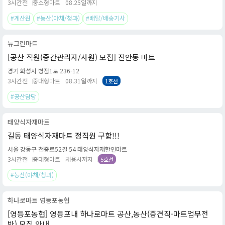
3시간전
중소형마트
08.25일까지
#계산원
#농산(야채/청과)
#배달/배송기사
뉴그린마트
[공산 직원(중간관리자/사원) 모집] 진안동 마트
경기 화성시 병점1로 236-12
3시간전
중대형마트
08.31일까지
1호선
#공산담당
태양식자재마트
길동 태양식자재마트 정직원 구함!!!
서울 강동구 천중로52길 54 태양식자재할인마트
3시간전
중대형마트
채용시까지
5호선
#농산(야채/청과)
하나로마트 영등포농협
[영등포농협] 영등포내 하나로마트 공산,농산(중견직-마트업무전
반) 모집 안내