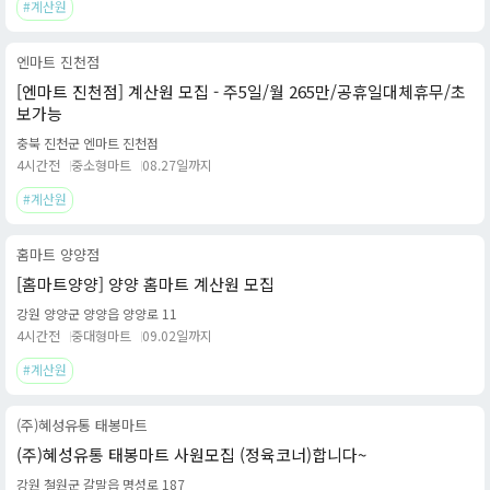
#계산원
엔마트 진천점
[엔마트 진천점] 계산원 모집 - 주5일/월 265만/공휴일대체휴무/초
보가능
충북 진천군 엔마트 진천점
4시간전
중소형마트
08.27일까지
#계산원
홈마트 양양점
[홈마트양양] 양양 홈마트 계산원 모집
강원 양양군 양양읍 양양로 11
4시간전
중대형마트
09.02일까지
#계산원
(주)혜성유통 태봉마트
(주)혜성유통 태봉마트 사원모집 (정육코너)합니다~
강원 철원군 갈말읍 명성로 187