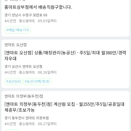
홈마트삼부점에서 배송직원구합니다.
경기 성남시 수정구 모란로 68
4시간전
중소형마트
09.03일까지
#배달/배송기사
엔마트 오산점
[엔마트 오산점] 상품/매장관리(농공산) - 주5일/최대 월380만/경력
자우대
경기 오산시 엔마트 오산점
4시간전
중소형마트
08.26일까지
#공산담당
#농산(야채/청과)
엔마트 의정부(동두천)점
[엔마트 의정부(동두천)점] 계산원 모집 - 월255만/주5일/공휴일대
체휴무/초보가능
경기 동두천시 엔마트 의정부점
4시간전
중소형마트
08.27일까지