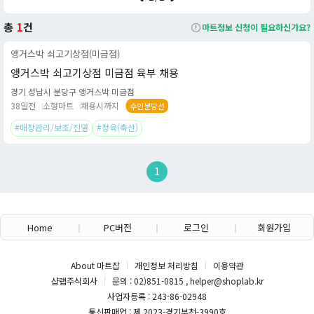
가정간편식(HMR): 전문 셰프가 직접 개발한 다양한 찌개, 볶음, 국
밥 등의 간편식도 함께 구매할 수 있습니다.
총
1
건
마트정보 신청이 필요하신가요?
앵거스박 쇠고기상점(미금점)
주요 제품: 고품질 소고기 외에도 '옥먹돼' 등 신선한 돼지고기와 가
앵거스박 쇠고기상점 미금점 육부 채용
성비 좋은 대패삼겹살, 훈제 막창 등을 다양하게 취급합니다.
경기 성남시 분당구 앵거스박 미금점
*본 내용은 마트잡 AI를 활용해 작성되었습니다.*
38일전
소형마트
채용시까지
수인분당선
#매장관리/보조/진열
#정육(축산)
1
Home
PC버전
로그인
회원가입
About 마트잡
개인정보 처리방침
이용약관
샵랩주식회사
문의 : 02)851-0815 , helper@shoplab.kr
사업자등록 : 243-86-02948
통신판매업 : 제 2023-경기부천-3990호