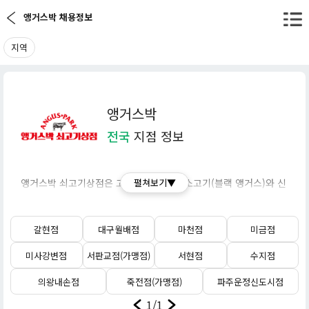
앵거스박 채용정보
지역
앵거스박
전국
지점 정보
앵거스박 쇠고기상점은 고품질의 미국산 소고기(블랙 앵거스)와 신
펼쳐보기▼
선한 수입육을 전문으로 취급하는 프리미엄 정육점 브랜드입니다.
가성비와 품질: 유통 과정을 줄여 질 좋은 프리미엄 소고기를 합리
갈현점
대구월배점
마천점
미금점
적인 가격에 제공합니다.
미사강변점
서판교점(가맹점)
서현점
수지점
취급 부위: 스테이크용 꽃등심, 살치살, 갈비살을 비롯해 국거리, 불
의왕내손점
죽전점(가맹점)
파주운정신도시점
고기 등 다양한 부위를 판매합니다.
1/1