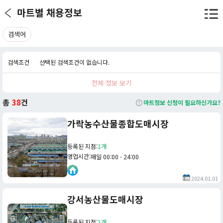
마트별 채용정보
검색어
검색조건
선택된 검색조건이 없습니다.
전체 정보 보기
총
38
건
마트정보 신청이 필요하신가요?
가락농수산물종합도매시장
등록된 지점
:
1개
영업시간
:
매일 00:00 - 24:00
2024.01.01
강서농산물도매시장
등록된 지점
:
1개