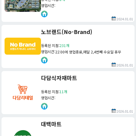
영업시간
:
2024.01.01
노브랜드(No-Brand)
등록된 지점
:
231개
영업시간
:
22:00에 영업종료,매달 2,4번째 수요일 휴무
2026.01.01
다담식자재마트
등록된 지점
:
11개
영업시간
:
2026.01.01
대백마트