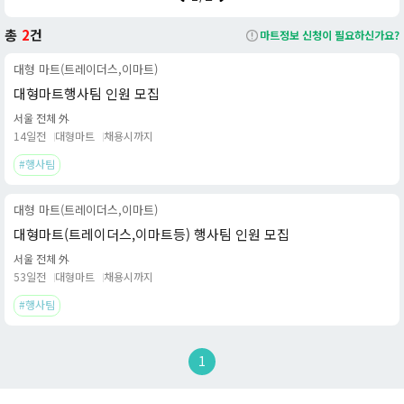
구매할 수 있는 '유료 멤버십' 제도를 도입하고 있다는 점입니다. 특
히 2024년 4월부터는 신규 유료 멤버십인 '트레이더스 클럽(TRA
총
2
건
마트정보 신청이 필요하신가요?
DERS CLUB)'을 정식으로 선보여 멤버십 회원에게는 상품 할인,
대형 마트(트레이더스,이마트)
적립, 환불 등의 추가 혜택을 제공하며, 비회원도 일반 상품 구매는
대형마트행사팀 인원 모집
가능하나 멤버십 전용 할인 혜택은 받을 수 없습니다.
서울 전체 外
트레이더스는 주로 교외 지역이나 넓은 부지에 단독 점포 형태로 운
14일전
대형마트
채용시까지
영되며, 코스트코와 유사하게 물류 효율성을 극대화한 창고형 매장
#행사팀
구조를 가지고 있습니다. 또한 자체 브랜드(PB) 상품인 '티 스탠다
드(T-STANDARD)'를 개발하여 가성비 높은 상품들을 주력으로 판
대형 마트(트레이더스,이마트)
매하고 있습니다. 일반 대형 마트보다 합리적인 가격으로 대용량 상
품을 구매하고자 하는 소비자들에게 인기가 높습니다.
대형마트(트레이더스,이마트등) 행사팀 인원 모집
서울 전체 外
트레이더스 홀세일 클럽은 2010년 첫 점포를 개점한 이래 꾸준히
53일전
대형마트
채용시까지
성장하여 대한민국 대표 창고형 할인점으로 자리매김하고 있으며,
#행사팀
온라인 쇼핑몰(쓱닷컴 내 트레이더스몰)을 통해서도 상품을 판매하
고 있습니다.
*본 내용은 마트잡 AI를 활용해 작성되었습니다.*
1