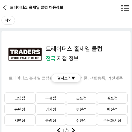
트레이더스 홀세일 클럽 채용정보
지역
트레이더스 홀세일 클럽
전국
지점 정보
트레이더스 홀세일 클럽은 신선식품, 가공식품, 생활용품, 가전제품
펼쳐보기▼
등을 대용량 및 박스 단위로 저렴하게 판매하는 회원제 창고형 할인
마트입니다.
고양점
구성점
군포점
김포점
대형 마트 이마트에서 운영했던 트레이더스 홀세일 클럽이 2024년
동탄점
명지점
부천점
비산점
1월부로 이마트에서 분사하여 신세계 그룹의 독자적인 법인(주식회
사 트레이더스 홀세일 클럽)으로 새롭게 출범했습니다.
서면점
송림점
수원점
수원화서점
1/2
주요 특징으로는 연회비를 지불하고 회원으로 가입해야만 상품을