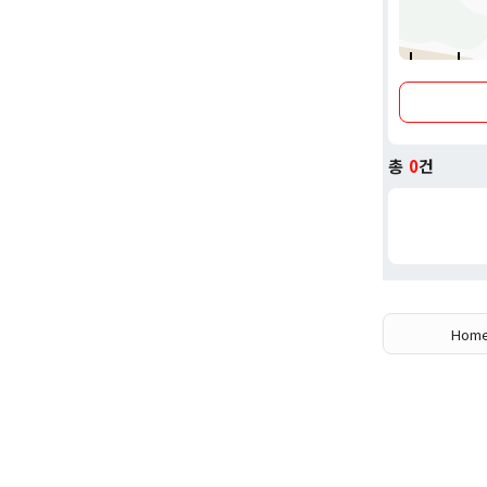
며, 비회원
트레이더스는
류 효율성을
다드(T-S
트보다 합
총
0
건
트레이더스 
인점으로 자
고 있습니다
Hom