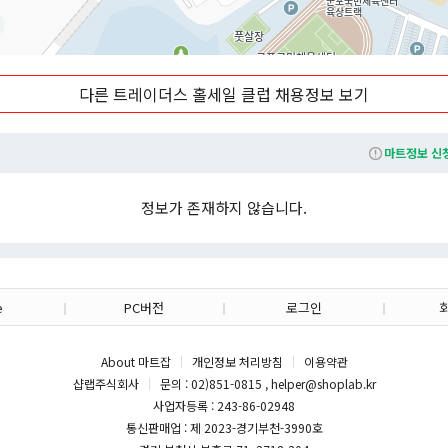
도 일반 상품 구매는 가능하나 멤버십 전용 할인 혜택은 받을 수 없습니다.
 주로 교외 지역이나 넓은 부지에 단독 점포 형태로 운영되며, 코스트코와 
50m
 극대화한 창고형 매장 구조를 가지고 있습니다. 또한 자체 브랜드(PB) 상품인
다른 트레이더스 홀세일 클럽 채용정보 보기
TANDARD)'를 개발하여 가성비 높은 상품들을 주력으로 판매하고 있습니다. 
리적인 가격으로 대용량 상품을 구매하고자 하는 소비자들에게 인기가 높습니다
마트정보 신
홀세일 클럽은 2010년 첫 점포를 개점한 이래 꾸준히 성장하여 대한민국 대
리매김하고 있으며, 온라인 쇼핑몰(쓱닷컴 내 트레이더스몰)을 통해서도 상
정보가 존재하지 않습니다.
.
*본 내용은 마트잡 AI를 활용해 작성되었습니다.*
e
PC버전
로그인
About 마트잡
개인정보 처리방침
이용약관
샵랩주식회사
문의 : 02)851-0815 , helper@shoplab.kr
사업자등록 : 243-86-02948
통신판매업 : 제 2023-경기부천-3990호