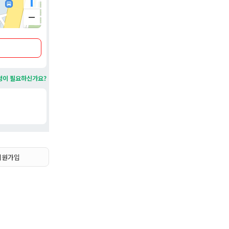
유사하게 물
 '티 스탠
일반 대형 마
.
청이 필요하신가요?
표 창고형 할
품을 판매하
회원가입