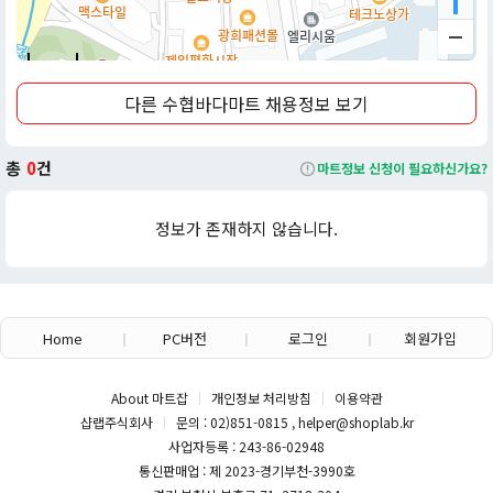
를 활성화하여 지역 경제 발전에 기여하고 있습니다. 일반적으로 대
형마트 형태를 갖추고 있어 생활 필수품 구매부터 신선식품까지 원
스톱 쇼핑이 가능하며, 다양한 할인 행사와 멤버십 제도를 통해 고
50m
객들에게 실질적인 혜택을 제공하고 있습니다.
다른 수협바다마트 채용정보 보기
수협바다마트는 지역 밀착형 마트로서 주민 생활 편의 증진과 함께,
수협의 공익적 역할을 수행하며 신뢰도 높은 유통 서비스 제공을 목
총
0
건
마트정보 신청이 필요하신가요?
표로 하고 있습니다. 전국 주요 도시에 지점을 두고 있습니다.
*본 내용은 마트잡 AI를 활용해 작성되었습니다.*
정보가 존재하지 않습니다.
Home
PC버전
로그인
회원가입
About 마트잡
개인정보 처리방침
이용약관
샵랩주식회사
문의 : 02)851-0815 , helper@shoplab.kr
사업자등록 : 243-86-02948
통신판매업 : 제 2023-경기부천-3990호