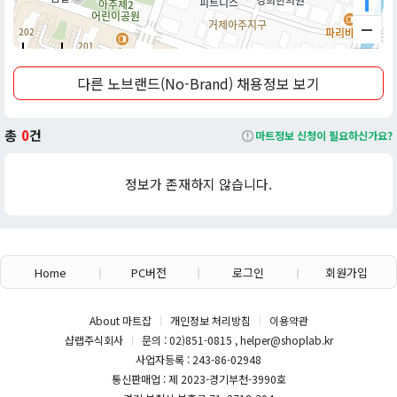
발적인 인기에 힘입어 2016년부터는 독립적인 오프라인 매장인
'노브랜드 전문점(노브랜드 마트)'을 오픈하며 별도의 유통 채널로
확장했습니다. 이 전문점은 대형마트보다 작은 규모의 SSM(Super
50m
Supermarket) 형태로 운영되며, 주로 가공식품, 냉동식품, 생활
다른 노브랜드(No-Brand) 채용정보 보기
용품, 소형 가전 등 일상생활에 필요한 필수품 위주로 구성되어 있
습니다.
총
0
건
마트정보 신청이 필요하신가요?
노브랜드의 특징은 심플하고 통일된 디자인, 가격 대비 뛰어난 품
질, 그리고 가성비(가격 대비 성능)를 극대화한 상품 구성에 있습니
정보가 존재하지 않습니다.
다. 특히 '노브랜드 버거(No Brand Burger)'와 같은 외식 프랜차
이즈 사업으로도 영역을 넓히면서 유통업계에서 독자적인 입지를
구축하고 있습니다.
현재 노브랜드 사업 부문은 이마트의 자회사인 (주)이마트 에브리
Home
PC버전
로그인
회원가입
데이와 함께 신세계 그룹의 핵심 소매 유통 부문으로 자리매김하고
있으며, 국내뿐만 아니라 해외 수출을 통해 글로벌 시장 진출도 모
About 마트잡
개인정보 처리방침
이용약관
색하고 있습니다. 노브랜드는 고물가 시대에 합리적인 소비를 추구
샵랩주식회사
문의 : 02)851-0815 , helper@shoplab.kr
하는 소비자들에게 최적의 대안을 제공하는 브랜드로 평가받고 있
사업자등록 : 243-86-02948
습니다.
통신판매업 : 제 2023-경기부천-3990호
*본 내용은 마트잡 AI를 활용해 작성되었습니다.*