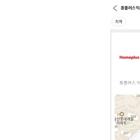
홈플러스익
지역
홈플러스 익
보다 작은
다.
특히, 가까
신선·간편식
주요 특징