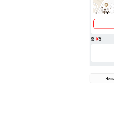
규모 및 상
있어 편리하
서비스: 홈
전략: '신
통 시장의 
위치: 대형
총
0
건
Hom