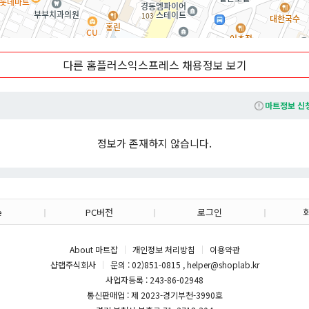
품: 대형마트의 축소판으로, 신선식품(고기, 생선 등)과 그로서리, 생활용품 등
게 장보기 가능.
플러스 온라인몰과 연동하여 가까운 곳으로 배송해주는 서비스를 제공하여 접근
50m
선·간편식 전문 매장'으로 리뉴얼하여 전문성을 높이고 있으며, 최근에는 매각설
다른 홈플러스익스프레스 채용정보 보기
변화에 대응 중.
마트 접근이 어려운 도심 지역에 주로 위치하여 주민들의 생활 편의를 높이는 
마트정보 신
*본 내용은 마트잡 AI를 활용해 작성되었습니다.*
정보가 존재하지 않습니다.
e
PC버전
로그인
About 마트잡
개인정보 처리방침
이용약관
샵랩주식회사
문의 : 02)851-0815 , helper@shoplab.kr
사업자등록 : 243-86-02948
통신판매업 : 제 2023-경기부천-3990호