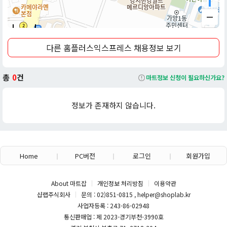
주요 특징
규모 및 상품: 대형마트의 축소판으로, 신선식품(고기, 생선 등)과
50m
그로서리, 생활용품 등을 갖추고 있어 편리하게 장보기 가능.
다른 홈플러스익스프레스 채용정보 보기
서비스: 홈플러스 온라인몰과 연동하여 가까운 곳으로 배송해주는
서비스를 제공하여 접근성 강화.
전략: '신선·간편식 전문 매장'으로 리뉴얼하여 전문성을 높이고 있
총
0
건
마트정보 신청이 필요하신가요?
으며, 최근에는 매각설과 함께 유통 시장의 변화에 대응 중.
위치: 대형마트 접근이 어려운 도심 지역에 주로 위치하여 주민들의
정보가 존재하지 않습니다.
생활 편의를 높이는 역할.
*본 내용은 마트잡 AI를 활용해 작성되었습니다.*
Home
PC버전
로그인
회원가입
About 마트잡
개인정보 처리방침
이용약관
샵랩주식회사
문의 : 02)851-0815 , helper@shoplab.kr
사업자등록 : 243-86-02948
통신판매업 : 제 2023-경기부천-3990호