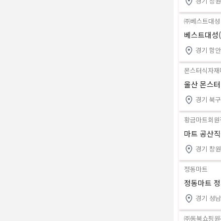
경기 창원
㈜베스트대성
베스트대성(
경기 함
몬스터식자재
울산 몬스터
경기 북구
황금마트회원
마트 공산직
경기 창
정동마트
정동마트 정
경기 성남
㈜동북쇼핑원