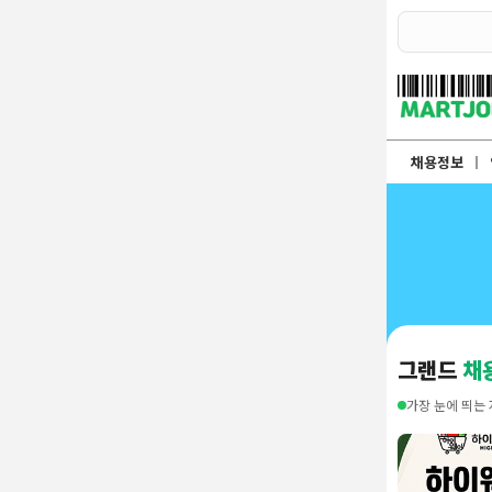
채용정보
인재정보
이벤트·세일정보
SNS홍보관
유통매장전용 임대·매매정보
마트직평균월급
식자재가격정보
소개
점장채용정보
채용정보
계산원/캐셔채용정보
매장관리직원채용정보
공산직원채용정보
농산/야채청과직원채용정보
축산/정육직원채용정보
수산직원채용정보
배달/배송직원채용정보
그랜드
채
가장 눈에 띄는