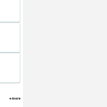
[엘디마트] 매장 관리매니저/총괄책임관리자 함께해요
전북 정읍시
더마트 오산점
더마트 오산점에서 공산/청과직원 모집합니다.
경기 오산시
에코생협 강서점
생협 매장에서 근무하실 판매직 채용
서울 강서구
more