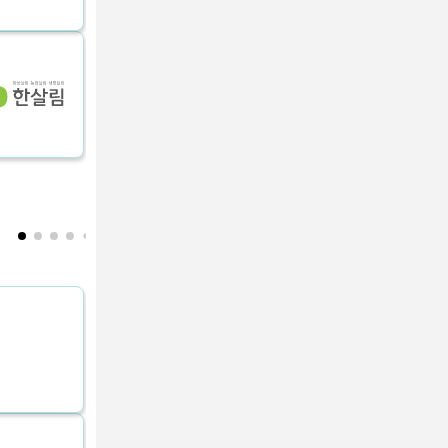
충남 아산시
푸르네마트 운정점
푸르네마트 배송/축산/농산/사무실직원/계산원 모집
경기 파주시
OK마트(모란점)
OK마트(모란점)에서 함께근무하실 직원 모집합니다.
경기 성남시 중원구
엘디마트