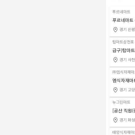
푸르네마트
푸르네마트 
경기 은
탑마트삼천포
급구)탑마트
경기 사
㈜엠식자재마
엠식자재마트
경기 고양
뉴그린마트
[공산 직원
경기 화
태양식자재마