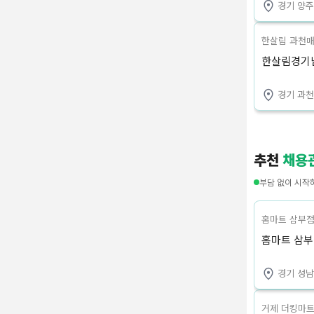
경기 양
한살림 과천
한살림경기남
경기 과
추천
채용
부담 없이 시작
홈마트 삼부
을 모십니다
홈마트 삼부
경기 성남
거제 더킹마