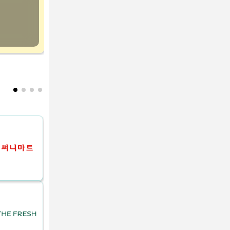
하나로마트 동탄유통센터 [계산원/상품진열관리] (영
경기 화성시 동탄구
못된고양이 동광주홈플러스점
못된고양이 동광주홈플러스점을 운영해주실 중간관리자
니다
전남광주 북구
온양농협 하나로마트 이순신점
온양농협 하나로마트 이순신점 신규채용 (델리,배송,농