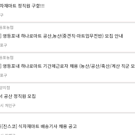
자재마트 정직원 구함!!!
동구
등포농협
] 영등포내 하나로마트 공산,농산(중견직-마트업무전반) 모집 안내
등포구
등포농협
] 영등포내 하나로마트 기간제근로자 채용 (농산/공산/축산/계산 직군 모
등포구
양지점
 공산 정직원 모집
시 처인구
통[진스코] 식자재마트 배송기사 채용 공고