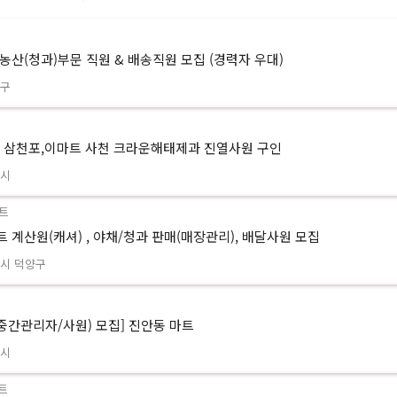
농산(청과)부문 직원 & 배송직원 모집 (경력자 우대)
평구
 삼천포,이마트 사천 크라운해태제과 진열사원 구인
천시
트
 계산원(캐셔) , 야채/청과 판매(매장관리), 배달사원 모집
시 덕양구
(중간관리자/사원) 모집] 진안동 마트
성시
트