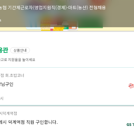
농협 기간제근로자(영업지원직(경제)-마트(농산) 전형채용
구
용관
상품안내
공고로 지원율을 높이세요
점 회.초밥코너
장님구인
산시
시덕계역점
시 덕계역점 직원 구인합니다.