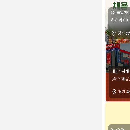
(주)포털하
하이웨이마
경기,충
대진식자재
(숙소제공
경기 
농소농협