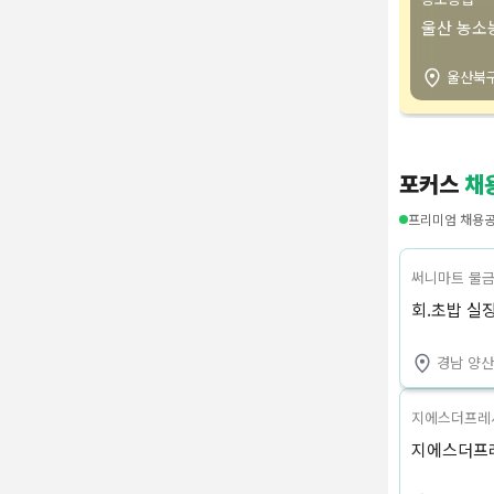
울산 농소
울산북
포커스
채
프리미엄 채용
써니마트 물금
회.초밥 실
경남 양
지에스더프레
지에스더프레