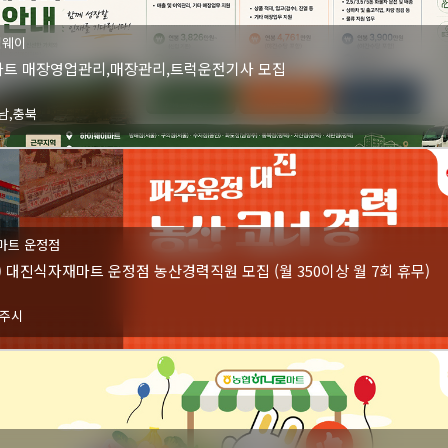
이웨이
트 매장영업관리,매장관리,트럭운전기사 모집
남,충북
마트 운정점
) 대진식자재마트 운정점 농산경력직원 모집 (월 350이상 월 7회 휴무)
파주시