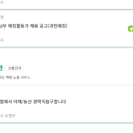
주시
매장
부 매장활동가 채용 공고(과천매장)
천시
관
상품안내
하는 채용 노출 서비스
점
점에서 야채/농산 경력직원구합니다
시 수정구
트