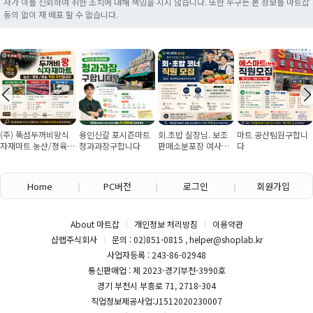
자가 이를 신뢰하여 취한 조치에 대해 책임을 지지 않습니다. 또한 누구든 본 정보를 마트잡
동의 없이 재 배포 할 수 없습니다.
(주) 뚝섬두꺼비왕식
용인신갈 포시즌마트
회.초밥 실장님. 보조
마트 공산팀원구합니
자재마트 농산/졍육/
청과과장구합니다
판매소분포장 여사님
다
배송 직원 구인합니다
구인
Home
PC버전
로그인
회원가입
About 마트잡
개인정보 처리방침
이용약관
샵랩주식회사
문의 : 02)851-0815 , helper@shoplab.kr
사업자등록 : 243-86-02948
통신판매업 : 제 2023-경기부천-3990호
경기 부천시 부흥로 71, 2718-304
직업정보제공사업:J1512020230007