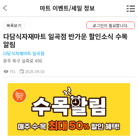
마트 이벤트/세일 정보
목록보기
로그인이 필요합니다.
다담식자재마트 일곡점 반가운 할인소식 수목
알림
다담식자재마트 일곡점
광주 북구 설죽로 490
751
2025.09.03